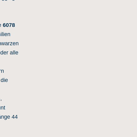
e
6078
lien
hwarzen
der alle
rn
 die
,
unt
änge 44