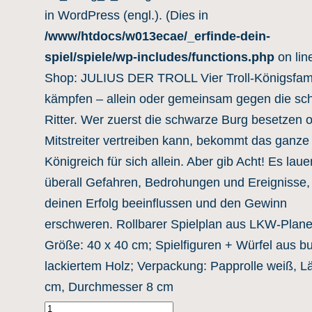
in WordPress (engl.)
. (Dies in
/www/htdocs/w013ecae/_erfinde-dein-
spiel/spiele/wp-includes/functions.php
on lin
Shop: JULIUS DER TROLL Vier Troll-Königsfami
kämpfen – allein oder gemeinsam gegen die sc
Ritter. Wer zuerst die schwarze Burg besetzen o
Mitstreiter vertreiben kann, bekommt das ganze
Königreich für sich allein. Aber gib Acht! Es laue
überall Gefahren, Bedrohungen und Ereignisse,
deinen Erfolg beeinflussen und den Gewinn
erschweren. Rollbarer Spielplan aus LKW-Plane
Größe: 40 x 40 cm; Spielfiguren + Würfel aus b
lackiertem Holz; Verpackung: Papprolle weiß, L
cm, Durchmesser 8 cm
D