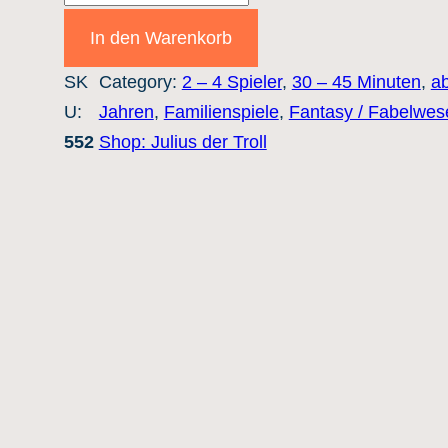
e
In den Warenkorb
r
SK
Category:
2 – 4 Spieler
, 
30 – 45 Minuten
, 
a
K
U:
Jahren
, 
Familienspiele
, 
Fantasy / Fabelwes
a
552
Shop: Julius der Troll
m
p
f
u
m
d
i
e
s
c
h