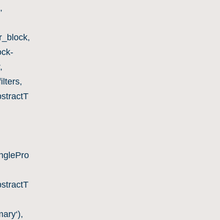
,
r_block,
ck-
,
lters,
stractT
nglePro
stractT
ary‘),