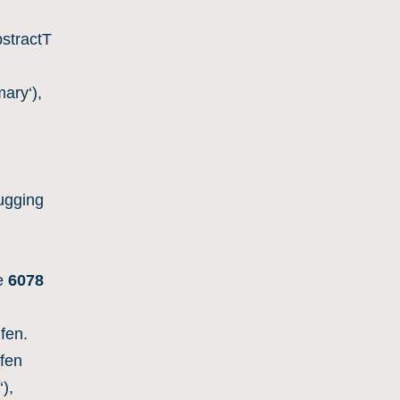
stractT
ary‘),
,
ugging
e
6078
fen.
ufen
),