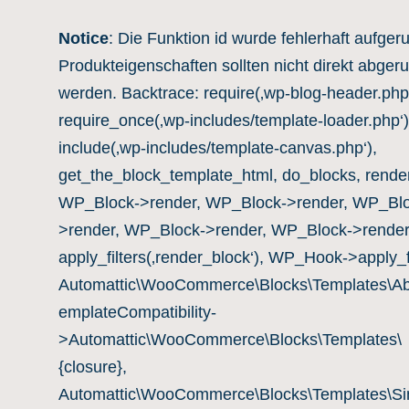
Notice
: Die Funktion id wurde fehlerhaft aufgeru
Produkteigenschaften sollten nicht direkt abger
werden. Backtrace: require(‚wp-blog-header.php‘
require_once(‚wp-includes/template-loader.php‘)
include(‚wp-includes/template-canvas.php‘),
get_the_block_template_html, do_blocks, rende
WP_Block->render, WP_Block->render, WP_Blo
>render, WP_Block->render, WP_Block->render
apply_filters(‚render_block‘), WP_Hook->apply_fi
Automattic\WooCommerce\Blocks\Templates\Ab
emplateCompatibility-
>Automattic\WooCommerce\Blocks\Templates\
{closure},
Automattic\WooCommerce\Blocks\Templates\Si