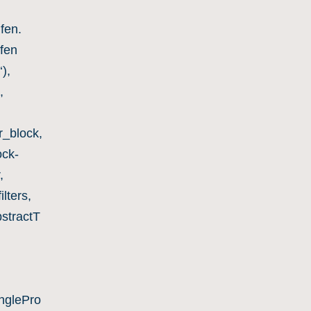
fen.
ufen
),
,
r_block,
ck-
,
lters,
stractT
nglePro