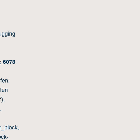
,
ugging
e
6078
fen.
ufen
),
,
r_block,
ck-