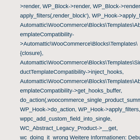
>render, WP_Block->render, WP_Block->render
apply_filters(‚render_block‘), WP_Hook->apply_fi
Automattic\WooCommerce\Blocks\Templates\Ab
emplateCompatibility-
>Automattic\WooCommerce\Blocks\Templates\
{closure},
Automattic\WooCommerce\Blocks\Templates\Si
ductTemplateCompatibility->inject_hooks,
Automattic\WooCommerce\Blocks\Templates\Ab
emplateCompatibility->get_hooks_buffer,
do_action(‚woocommerce_single_product_summ
WP_Hook->do_action, WP_Hook->apply_filters
wppc_add_custom_field_into_single,
WC_Abstract_Legacy_Product->__get,
wc_doing_it_wrong Weitere Informationen:
Deb