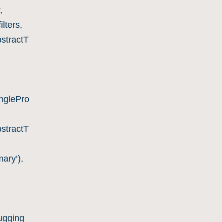
,
lters,
stractT
nglePro
stractT
ary‘),
,
ugging