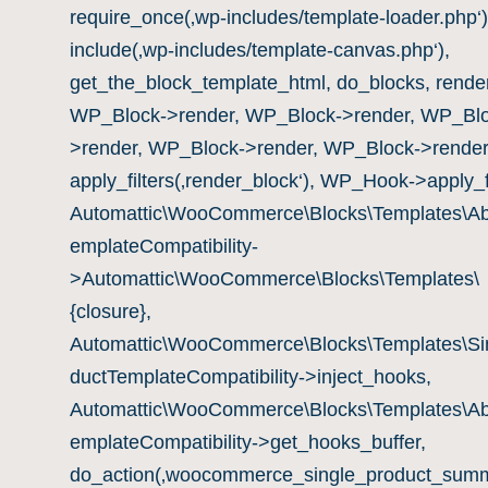
require_once(‚wp-includes/template-loader.php‘)
include(‚wp-includes/template-canvas.php‘),
get_the_block_template_html, do_blocks, rende
WP_Block->render, WP_Block->render, WP_Blo
>render, WP_Block->render, WP_Block->render
apply_filters(‚render_block‘), WP_Hook->apply_fi
Automattic\WooCommerce\Blocks\Templates\Ab
emplateCompatibility-
>Automattic\WooCommerce\Blocks\Templates\
{closure},
Automattic\WooCommerce\Blocks\Templates\Si
ductTemplateCompatibility->inject_hooks,
Automattic\WooCommerce\Blocks\Templates\Ab
emplateCompatibility->get_hooks_buffer,
do_action(‚woocommerce_single_product_summ