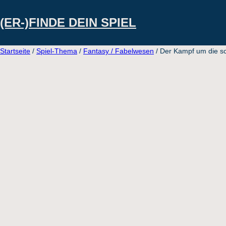
Direkt
(ER-)FINDE DEIN SPIEL
zum
Inhalt
Startseite
/
Spiel-Thema
/
Fantasy / Fabelwesen
/ Der Kampf um die s
wechseln