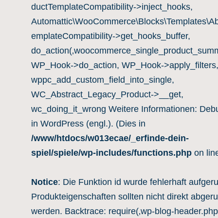
ductTemplateCompatibility->inject_hooks,
Automattic\WooCommerce\Blocks\Templates\Ab
emplateCompatibility->get_hooks_buffer,
do_action(‚woocommerce_single_product_summ
WP_Hook->do_action, WP_Hook->apply_filters
wppc_add_custom_field_into_single,
WC_Abstract_Legacy_Product->__get,
wc_doing_it_wrong Weitere Informationen:
Deb
in WordPress (engl.)
. (Dies in
/www/htdocs/w013ecae/_erfinde-dein-
spiel/spiele/wp-includes/functions.php
on lin
Notice
: Die Funktion id wurde fehlerhaft aufgeru
Produkteigenschaften sollten nicht direkt abger
werden. Backtrace: require(‚wp-blog-header.php‘