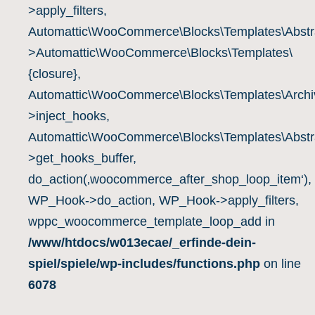
>apply_filters,
Automattic\WooCommerce\Blocks\Templates\Abstra
>Automattic\WooCommerce\Blocks\Templates\
{closure},
Automattic\WooCommerce\Blocks\Templates\Archiv
>inject_hooks,
Automattic\WooCommerce\Blocks\Templates\Abstra
>get_hooks_buffer,
do_action(‚woocommerce_after_shop_loop_item‘),
WP_Hook->do_action, WP_Hook->apply_filters,
wppc_woocommerce_template_loop_add in
/www/htdocs/w013ecae/_erfinde-dein-
spiel/spiele/wp-includes/functions.php
on line
6078