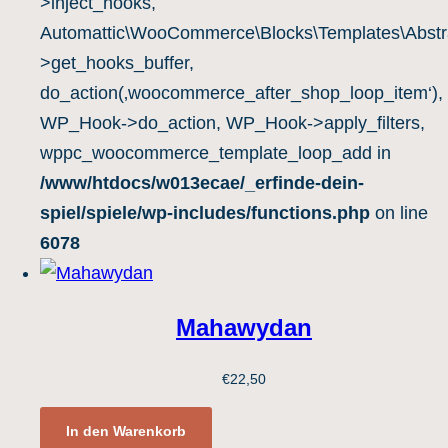
>inject_hooks,
Automattic\WooCommerce\Blocks\Templates\Abstra
>get_hooks_buffer,
do_action(‚woocommerce_after_shop_loop_item‘),
WP_Hook->do_action, WP_Hook->apply_filters,
wppc_woocommerce_template_loop_add in
/www/htdocs/w013ecae/_erfinde-dein-
spiel/spiele/wp-includes/functions.php
on line
6078
Mahawydan
€
22,50
In den Warenkorb