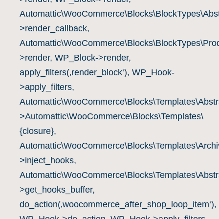
Automattic\WooCommerce\Blocks\BlockTypes\Abst
>render_callback,
Automattic\WooCommerce\Blocks\BlockTypes\Prod
>render, WP_Block->render,
apply_filters(‚render_block‘), WP_Hook-
>apply_filters,
Automattic\WooCommerce\Blocks\Templates\Abstra
>Automattic\WooCommerce\Blocks\Templates\
{closure},
Automattic\WooCommerce\Blocks\Templates\Archiv
>inject_hooks,
Automattic\WooCommerce\Blocks\Templates\Abstra
>get_hooks_buffer,
do_action(‚woocommerce_after_shop_loop_item‘),
WP_Hook->do_action, WP_Hook->apply_filters,