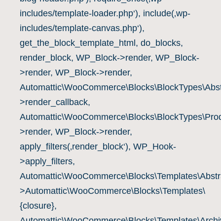
includes/template-loader.php‘), include(‚wp-
includes/template-canvas.php‘),
get_the_block_template_html, do_blocks,
render_block, WP_Block->render, WP_Block-
>render, WP_Block->render,
Automattic\WooCommerce\Blocks\BlockTypes\Abst
>render_callback,
Automattic\WooCommerce\Blocks\BlockTypes\Prod
>render, WP_Block->render,
apply_filters(‚render_block‘), WP_Hook-
>apply_filters,
Automattic\WooCommerce\Blocks\Templates\Abstra
>Automattic\WooCommerce\Blocks\Templates\
{closure},
Automattic\WooCommerce\Blocks\Templates\Archiv