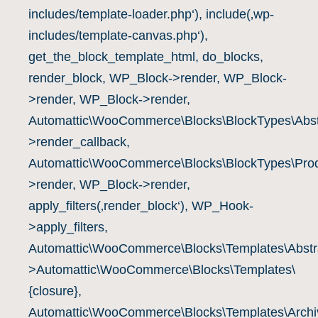
includes/template-loader.php‘), include(‚wp-
includes/template-canvas.php‘),
get_the_block_template_html, do_blocks,
render_block, WP_Block->render, WP_Block-
>render, WP_Block->render,
Automattic\WooCommerce\Blocks\BlockTypes\Abst
>render_callback,
Automattic\WooCommerce\Blocks\BlockTypes\Prod
>render, WP_Block->render,
apply_filters(‚render_block‘), WP_Hook-
>apply_filters,
Automattic\WooCommerce\Blocks\Templates\Abstra
>Automattic\WooCommerce\Blocks\Templates\
{closure},
Automattic\WooCommerce\Blocks\Templates\Archiv