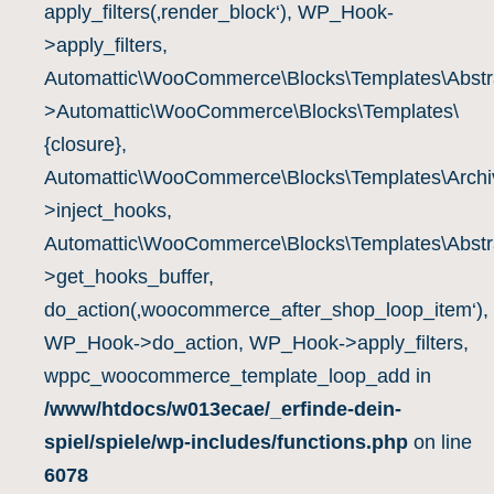
apply_filters(‚render_block‘), WP_Hook-
>apply_filters,
Automattic\WooCommerce\Blocks\Templates\Abstra
>Automattic\WooCommerce\Blocks\Templates\
{closure},
Automattic\WooCommerce\Blocks\Templates\Archiv
>inject_hooks,
Automattic\WooCommerce\Blocks\Templates\Abstra
>get_hooks_buffer,
do_action(‚woocommerce_after_shop_loop_item‘),
WP_Hook->do_action, WP_Hook->apply_filters,
wppc_woocommerce_template_loop_add in
/www/htdocs/w013ecae/_erfinde-dein-
spiel/spiele/wp-includes/functions.php
on line
6078