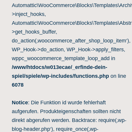
Automattic\WooCommerce\Blocks\Templates\Archiv
>inject_hooks,
Automattic\WooCommerce\Blocks\Templates\Abstra
>get_hooks_buffer,
do_action(‚woocommerce_after_shop_loop_item‘),
WP_Hook->do_action, WP_Hook->apply_filters,
wppc_woocommerce_template_loop_add in
/www/htdocs/w013ecae/_erfinde-dein-
spiel/spiele/wp-includes/functions.php
on line
6078
Notice
: Die Funktion id wurde fehlerhaft
aufgerufen. Produkteigenschaften sollten nicht
direkt abgerufen werden. Backtrace: require(‚wp-
blog-header.php‘), require_once(‚wp-