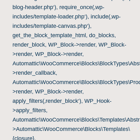
blog-header.php‘), require_once(‚wp-
includes/template-loader.php‘), include(‚wp-
includes/template-canvas.php‘),
get_the_block_template_html, do_blocks,
render_block, WP_Block->render, WP_Block-
>render, WP_Block->render,
Automattic\WooCommerce\Blocks\BlockTypes\Abst
>render_callback,
Automattic\WooCommerce\Blocks\BlockTypes\Prod
>render, WP_Block->render,
apply_filters(‚render_block‘), WP_Hook-
>apply_filters,
Automattic\WooCommerce\Blocks\Templates\Abstra
>Automattic\WooCommerce\Blocks\Templates\
{closure},