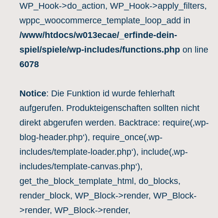
WP_Hook->do_action, WP_Hook->apply_filters,
wppc_woocommerce_template_loop_add in
/www/htdocs/w013ecae/_erfinde-dein-
spiel/spiele/wp-includes/functions.php
on line
6078
Notice
: Die Funktion id wurde fehlerhaft
aufgerufen. Produkteigenschaften sollten nicht
direkt abgerufen werden. Backtrace: require(‚wp-
blog-header.php‘), require_once(‚wp-
includes/template-loader.php‘), include(‚wp-
includes/template-canvas.php‘),
get_the_block_template_html, do_blocks,
render_block, WP_Block->render, WP_Block-
>render, WP_Block->render,