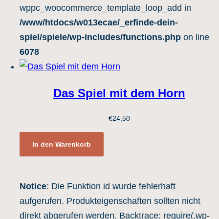
wppc_woocommerce_template_loop_add in
/www/htdocs/w013ecae/_erfinde-dein-
spiel/spiele/wp-includes/functions.php
on line
6078
Das Spiel mit dem Horn
€
24,50
In den Warenkorb
Notice
: Die Funktion id wurde fehlerhaft
aufgerufen. Produkteigenschaften sollten nicht
direkt abgerufen werden. Backtrace: require(‚wp-