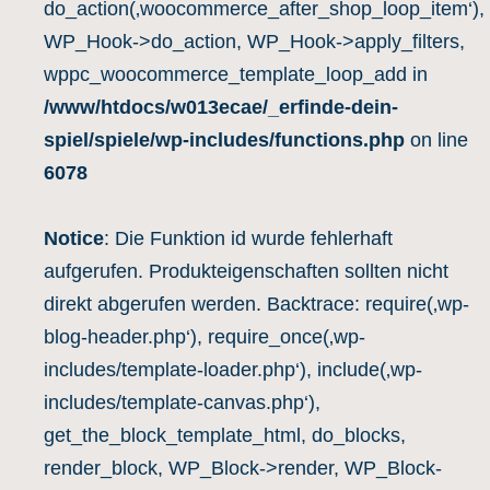
do_action(‚woocommerce_after_shop_loop_item‘),
WP_Hook->do_action, WP_Hook->apply_filters,
wppc_woocommerce_template_loop_add in
/www/htdocs/w013ecae/_erfinde-dein-
spiel/spiele/wp-includes/functions.php
on line
6078
Notice
: Die Funktion id wurde fehlerhaft
aufgerufen. Produkteigenschaften sollten nicht
direkt abgerufen werden. Backtrace: require(‚wp-
blog-header.php‘), require_once(‚wp-
includes/template-loader.php‘), include(‚wp-
includes/template-canvas.php‘),
get_the_block_template_html, do_blocks,
render_block, WP_Block->render, WP_Block-