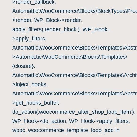
>render_callback,
Automattic\WooCommerce\Blocks\BlockTypes\Prod
>render, WP_Block->render,
apply_filters(‚render_block‘), WP_Hook-
>apply_filters,
Automattic\WooCommerce\Blocks\Templates\Abstra
>Automattic\WooCommerce\Blocks\Templates\
{closure},
Automattic\WooCommerce\Blocks\Templates\Archiv
>inject_hooks,
Automattic\WooCommerce\Blocks\Templates\Abstra
>get_hooks_buffer,
do_action(‚woocommerce_after_shop_loop_item‘),
WP_Hook->do_action, WP_Hook->apply_filters,
wppc_woocommerce_template_loop_add in