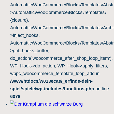
Automattic\WooCommerce\Blocks\Templates\Abstra
>Automattic\WooCommerce\Blocks\Templates\
{closure},
Automattic\WooCommerce\Blocks\Templates\Archiv
>inject_hooks,
Automattic\WooCommerce\Blocks\Templates\Abstra
>get_hooks_buffer,
do_action(‚woocommerce_after_shop_loop_item‘),
WP_Hook->do_action, WP_Hook->apply_filters,
wppc_woocommerce_template_loop_add in
/www/htdocs/w013ecae/_erfinde-dein-
spiel/spiele/wp-includes/functions.php
on line
6078