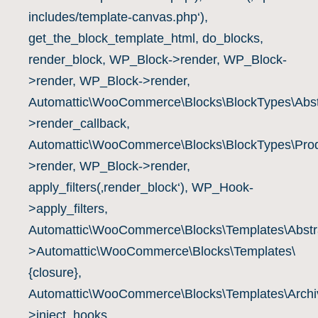
includes/template-canvas.php‘),
get_the_block_template_html, do_blocks,
render_block, WP_Block->render, WP_Block-
>render, WP_Block->render,
Automattic\WooCommerce\Blocks\BlockTypes\Abst
>render_callback,
Automattic\WooCommerce\Blocks\BlockTypes\Prod
>render, WP_Block->render,
apply_filters(‚render_block‘), WP_Hook-
>apply_filters,
Automattic\WooCommerce\Blocks\Templates\Abstra
>Automattic\WooCommerce\Blocks\Templates\
{closure},
Automattic\WooCommerce\Blocks\Templates\Archiv
>inject_hooks,