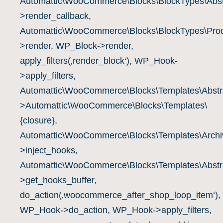
Automattic\WooCommerce\Blocks\BlockTypes\Abst
>render_callback,
Automattic\WooCommerce\Blocks\BlockTypes\Prod
>render, WP_Block->render,
apply_filters(‚render_block‘), WP_Hook-
>apply_filters,
Automattic\WooCommerce\Blocks\Templates\Abstra
>Automattic\WooCommerce\Blocks\Templates\
{closure},
Automattic\WooCommerce\Blocks\Templates\Archiv
>inject_hooks,
Automattic\WooCommerce\Blocks\Templates\Abstra
>get_hooks_buffer,
do_action(‚woocommerce_after_shop_loop_item‘),
WP_Hook->do_action, WP_Hook->apply_filters,