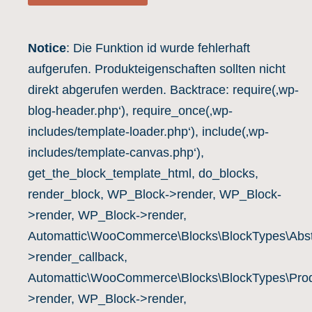
Notice
: Die Funktion id wurde fehlerhaft
aufgerufen. Produkteigenschaften sollten nicht
direkt abgerufen werden. Backtrace: require(‚wp-
blog-header.php‘), require_once(‚wp-
includes/template-loader.php‘), include(‚wp-
includes/template-canvas.php‘),
get_the_block_template_html, do_blocks,
render_block, WP_Block->render, WP_Block-
>render, WP_Block->render,
Automattic\WooCommerce\Blocks\BlockTypes\Abst
>render_callback,
Automattic\WooCommerce\Blocks\BlockTypes\Prod
>render, WP_Block->render,