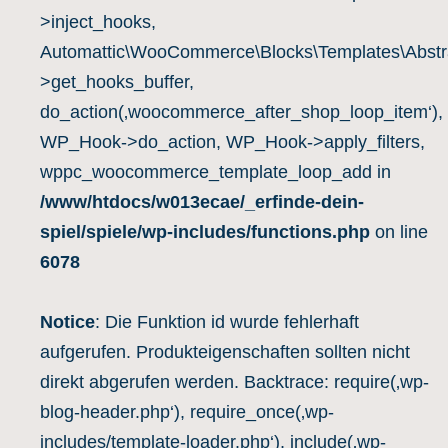
>inject_hooks,
Automattic\WooCommerce\Blocks\Templates\Abstra
>get_hooks_buffer,
do_action(‚woocommerce_after_shop_loop_item‘),
WP_Hook->do_action, WP_Hook->apply_filters,
wppc_woocommerce_template_loop_add in
/www/htdocs/w013ecae/_erfinde-dein-
spiel/spiele/wp-includes/functions.php
on line
6078
Notice
: Die Funktion id wurde fehlerhaft
aufgerufen. Produkteigenschaften sollten nicht
direkt abgerufen werden. Backtrace: require(‚wp-
blog-header.php‘), require_once(‚wp-
includes/template-loader.php‘), include(‚wp-