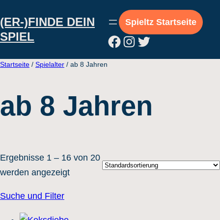
Direkt
(ER-)FINDE DEIN
zum
Spieltz Startseite
SPIEL
Inhalt
Facebook
Instagram
Twitter
wechseln
Startseite
/
Spielalter
/ ab 8 Jahren
ab 8 Jahren
Ergebnisse 1 – 16 von 20
werden angezeigt
Suche und Filter