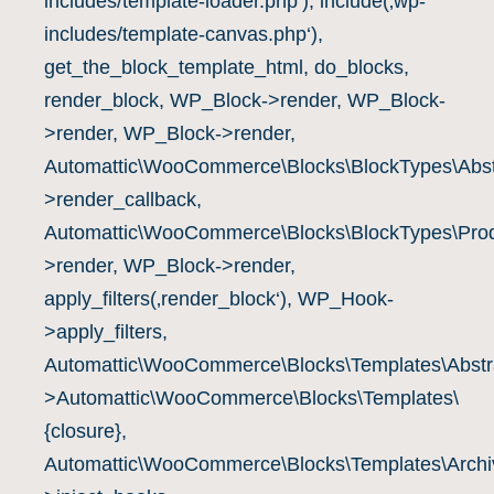
includes/template-loader.php‘), include(‚wp-
includes/template-canvas.php‘),
get_the_block_template_html, do_blocks,
render_block, WP_Block->render, WP_Block-
>render, WP_Block->render,
Automattic\WooCommerce\Blocks\BlockTypes\Abst
>render_callback,
Automattic\WooCommerce\Blocks\BlockTypes\Prod
>render, WP_Block->render,
apply_filters(‚render_block‘), WP_Hook-
>apply_filters,
Automattic\WooCommerce\Blocks\Templates\Abstra
>Automattic\WooCommerce\Blocks\Templates\
{closure},
Automattic\WooCommerce\Blocks\Templates\Archiv