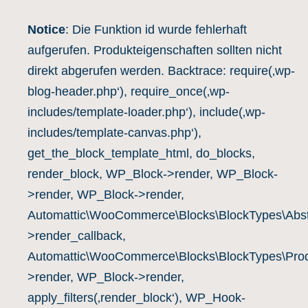
Notice
: Die Funktion id wurde fehlerhaft
aufgerufen. Produkteigenschaften sollten nicht
direkt abgerufen werden. Backtrace: require(‚wp-
blog-header.php‘), require_once(‚wp-
includes/template-loader.php‘), include(‚wp-
includes/template-canvas.php‘),
get_the_block_template_html, do_blocks,
render_block, WP_Block->render, WP_Block-
>render, WP_Block->render,
Automattic\WooCommerce\Blocks\BlockTypes\Abst
>render_callback,
Automattic\WooCommerce\Blocks\BlockTypes\Prod
>render, WP_Block->render,
apply_filters(‚render_block‘), WP_Hook-