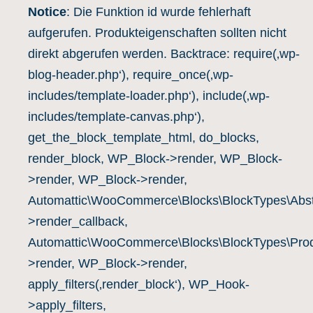
Notice
: Die Funktion id wurde fehlerhaft
aufgerufen. Produkteigenschaften sollten nicht
direkt abgerufen werden. Backtrace: require(‚wp-
blog-header.php‘), require_once(‚wp-
includes/template-loader.php‘), include(‚wp-
includes/template-canvas.php‘),
get_the_block_template_html, do_blocks,
render_block, WP_Block->render, WP_Block-
>render, WP_Block->render,
Automattic\WooCommerce\Blocks\BlockTypes\Abst
>render_callback,
Automattic\WooCommerce\Blocks\BlockTypes\Prod
>render, WP_Block->render,
apply_filters(‚render_block‘), WP_Hook-
>apply_filters,