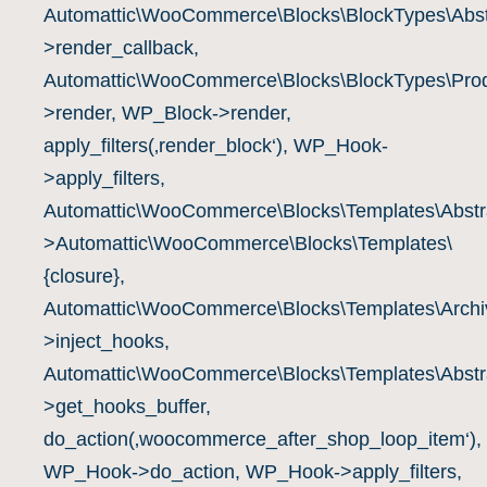
Automattic\WooCommerce\Blocks\BlockTypes\Abst
>render_callback,
Automattic\WooCommerce\Blocks\BlockTypes\Prod
>render, WP_Block->render,
apply_filters(‚render_block‘), WP_Hook-
>apply_filters,
Automattic\WooCommerce\Blocks\Templates\Abstra
>Automattic\WooCommerce\Blocks\Templates\
{closure},
Automattic\WooCommerce\Blocks\Templates\Archiv
>inject_hooks,
Automattic\WooCommerce\Blocks\Templates\Abstra
>get_hooks_buffer,
do_action(‚woocommerce_after_shop_loop_item‘),
WP_Hook->do_action, WP_Hook->apply_filters,