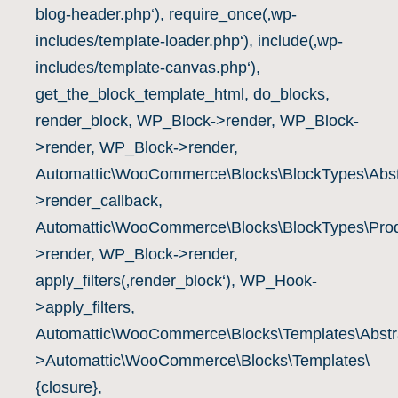
blog-header.php‘), require_once(‚wp-
includes/template-loader.php‘), include(‚wp-
includes/template-canvas.php‘),
get_the_block_template_html, do_blocks,
render_block, WP_Block->render, WP_Block-
>render, WP_Block->render,
Automattic\WooCommerce\Blocks\BlockTypes\Abst
>render_callback,
Automattic\WooCommerce\Blocks\BlockTypes\Prod
>render, WP_Block->render,
apply_filters(‚render_block‘), WP_Hook-
>apply_filters,
Automattic\WooCommerce\Blocks\Templates\Abstra
>Automattic\WooCommerce\Blocks\Templates\
{closure},