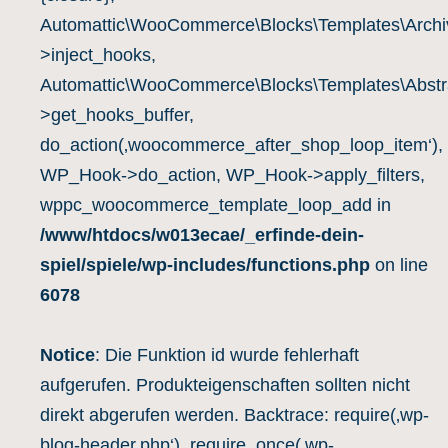
Automattic\WooCommerce\Blocks\Templates\Archiv
>inject_hooks,
Automattic\WooCommerce\Blocks\Templates\Abstra
>get_hooks_buffer,
do_action(‚woocommerce_after_shop_loop_item‘),
WP_Hook->do_action, WP_Hook->apply_filters,
wppc_woocommerce_template_loop_add in
/www/htdocs/w013ecae/_erfinde-dein-
spiel/spiele/wp-includes/functions.php
on line
6078
Notice
: Die Funktion id wurde fehlerhaft
aufgerufen. Produkteigenschaften sollten nicht
direkt abgerufen werden. Backtrace: require(‚wp-
blog-header.php‘), require_once(‚wp-