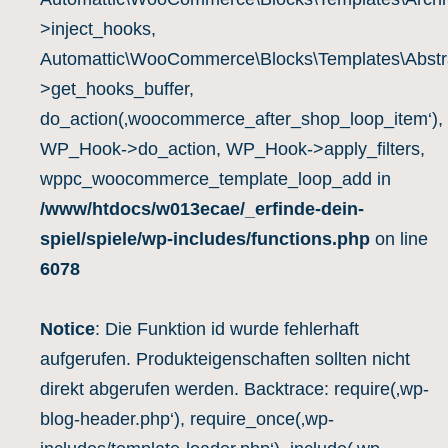
>inject_hooks,
Automattic\WooCommerce\Blocks\Templates\Abstra
>get_hooks_buffer,
do_action(‚woocommerce_after_shop_loop_item‘),
WP_Hook->do_action, WP_Hook->apply_filters,
wppc_woocommerce_template_loop_add in
/www/htdocs/w013ecae/_erfinde-dein-
spiel/spiele/wp-includes/functions.php
on line
6078
Notice
: Die Funktion id wurde fehlerhaft
aufgerufen. Produkteigenschaften sollten nicht
direkt abgerufen werden. Backtrace: require(‚wp-
blog-header.php‘), require_once(‚wp-