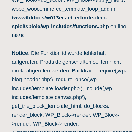
wppc_woocommerce_template_loop_add in
/www/htdocs/w013ecae/_erfinde-dein-
spiel/spiele/wp-includes/functions.php
on line
6078
Notice
: Die Funktion id wurde fehlerhaft
aufgerufen. Produkteigenschaften sollten nicht
direkt abgerufen werden. Backtrace: require(‚wp-
blog-header.php‘), require_once(‚wp-
includes/template-loader.php‘), include(‚wp-
includes/template-canvas.php‘),
get_the_block_template_html, do_blocks,
render_block, WP_Block->render, WP_Block-
>render, WP_Block->render,