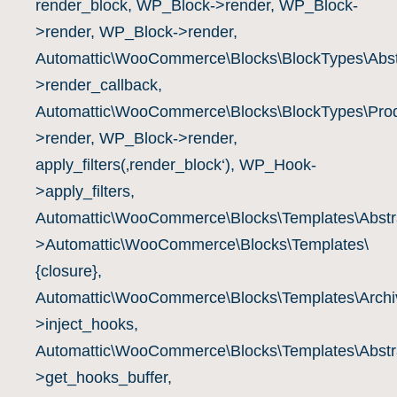
render_block, WP_Block->render, WP_Block-
>render, WP_Block->render,
Automattic\WooCommerce\Blocks\BlockTypes\Abst
>render_callback,
Automattic\WooCommerce\Blocks\BlockTypes\Prod
>render, WP_Block->render,
apply_filters(‚render_block‘), WP_Hook-
>apply_filters,
Automattic\WooCommerce\Blocks\Templates\Abstra
>Automattic\WooCommerce\Blocks\Templates\
{closure},
Automattic\WooCommerce\Blocks\Templates\Archiv
>inject_hooks,
Automattic\WooCommerce\Blocks\Templates\Abstra
>get_hooks_buffer,