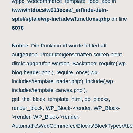
wppc_woocommerce_template_loop_add in
/www/htdocs/w013ecae/_erfinde-dein-
spiel/spiele/wp-includes/functions.php
on line
6078
Notice
: Die Funktion id wurde fehlerhaft
aufgerufen. Produkteigenschaften sollten nicht
direkt abgerufen werden. Backtrace: require(‚wp-
blog-header.php‘), require_once(‚wp-
includes/template-loader.php‘), include(‚wp-
includes/template-canvas.php‘),
get_the_block_template_html, do_blocks,
render_block, WP_Block->render, WP_Block-
>render, WP_Block->render,
Automattic\WooCommerce\Blocks\BlockTypes\Abst