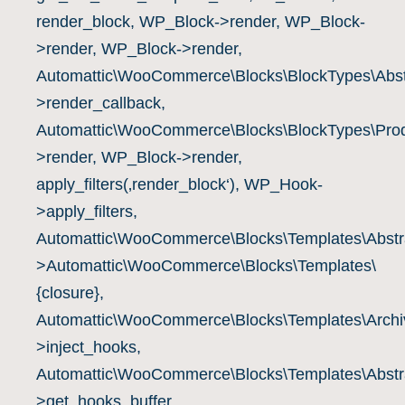
Personalisierbare Spiele
(0)
render_block, WP_Block->render, WP_Block-
Reisespiele
(4)
>render, WP_Block->render,
Rollenspiele
(1)
Automattic\WooCommerce\Blocks\BlockTypes\Abst
Strategiespiele
(24)
>render_callback,
Weltspiele
(9)
Automattic\WooCommerce\Blocks\BlockTypes\Prod
Wissensspiele, Denkspiele, Quizspiele
(8)
>render, WP_Block->render,
apply_filters(‚render_block‘), WP_Hook-
>apply_filters,
Automattic\WooCommerce\Blocks\Templates\Abstra
>Automattic\WooCommerce\Blocks\Templates\
{closure},
Automattic\WooCommerce\Blocks\Templates\Archiv
>inject_hooks,
Automattic\WooCommerce\Blocks\Templates\Abstra
>get_hooks_buffer,