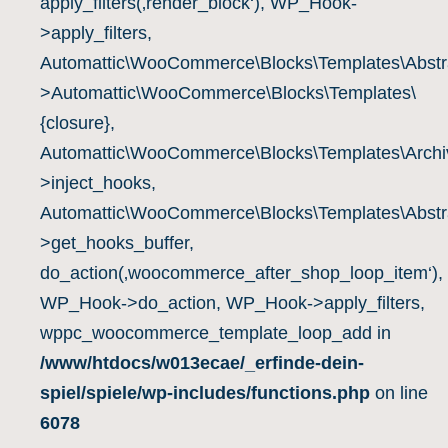
apply_filters(‚render_block‘), WP_Hook-
>apply_filters,
Automattic\WooCommerce\Blocks\Templates\Abstra
>Automattic\WooCommerce\Blocks\Templates\
{closure},
Automattic\WooCommerce\Blocks\Templates\Archiv
>inject_hooks,
Automattic\WooCommerce\Blocks\Templates\Abstra
>get_hooks_buffer,
do_action(‚woocommerce_after_shop_loop_item‘),
WP_Hook->do_action, WP_Hook->apply_filters,
wppc_woocommerce_template_loop_add in
/www/htdocs/w013ecae/_erfinde-dein-
spiel/spiele/wp-includes/functions.php
on line
6078