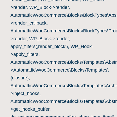
>render, WP_Block->render,
Automattic\WooCommerce\Blocks\BlockTypes\Abst
>render_callback,
Automattic\WooCommerce\Blocks\BlockTypes\Prod
>render, WP_Block->render,
apply_filters(‚render_block‘), WP_Hook-
>apply_filters,
Automattic\WooCommerce\Blocks\Templates\Abstra
>Automattic\WooCommerce\Blocks\Templates\
{closure},
Automattic\WooCommerce\Blocks\Templates\Archiv
>inject_hooks,
Automattic\WooCommerce\Blocks\Templates\Abstra
>get_hooks_buffer,