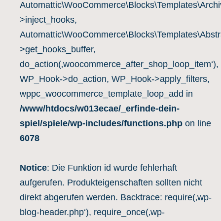
Automattic\WooCommerce\Blocks\Templates\Archiv
>inject_hooks,
Automattic\WooCommerce\Blocks\Templates\Abstra
>get_hooks_buffer,
do_action(‚woocommerce_after_shop_loop_item‘),
WP_Hook->do_action, WP_Hook->apply_filters,
wppc_woocommerce_template_loop_add in
/www/htdocs/w013ecae/_erfinde-dein-
spiel/spiele/wp-includes/functions.php
on line
6078
Notice
: Die Funktion id wurde fehlerhaft
aufgerufen. Produkteigenschaften sollten nicht
direkt abgerufen werden. Backtrace: require(‚wp-
blog-header.php‘), require_once(‚wp-