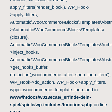
apply_filters(‚render_block‘), WP_Hook-
>apply_filters,
Automattic\WooCommerce\Blocks\Templates\Abstra
>Automattic\WooCommerce\Blocks\Templates\
{closure},
Automattic\WooCommerce\Blocks\Templates\Archiv
>inject_hooks,
Automattic\WooCommerce\Blocks\Templates\Abstra
>get_hooks_buffer,
do_action(‚woocommerce_after_shop_loop_item‘),
WP_Hook->do_action, WP_Hook->apply_filters,
wppc_woocommerce_template_loop_add in
/www/htdocs/w013ecae/_erfinde-dein-
spiel/spiele/wp-includes/functions.php
on line