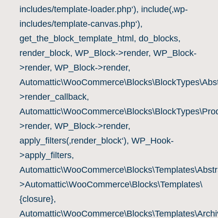
includes/template-loader.php‘), include(‚wp-
includes/template-canvas.php‘),
get_the_block_template_html, do_blocks,
render_block, WP_Block->render, WP_Block-
>render, WP_Block->render,
Automattic\WooCommerce\Blocks\BlockTypes\Abst
>render_callback,
Automattic\WooCommerce\Blocks\BlockTypes\Prod
>render, WP_Block->render,
apply_filters(‚render_block‘), WP_Hook-
>apply_filters,
Automattic\WooCommerce\Blocks\Templates\Abstra
>Automattic\WooCommerce\Blocks\Templates\
{closure},
Automattic\WooCommerce\Blocks\Templates\Archiv