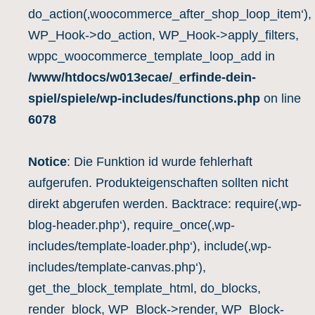
do_action(‚woocommerce_after_shop_loop_item‘),
WP_Hook->do_action, WP_Hook->apply_filters,
wppc_woocommerce_template_loop_add in
/www/htdocs/w013ecae/_erfinde-dein-
spiel/spiele/wp-includes/functions.php
on line
6078
Notice
: Die Funktion id wurde fehlerhaft
aufgerufen. Produkteigenschaften sollten nicht
direkt abgerufen werden. Backtrace: require(‚wp-
blog-header.php‘), require_once(‚wp-
includes/template-loader.php‘), include(‚wp-
includes/template-canvas.php‘),
get_the_block_template_html, do_blocks,
render_block, WP_Block->render, WP_Block-