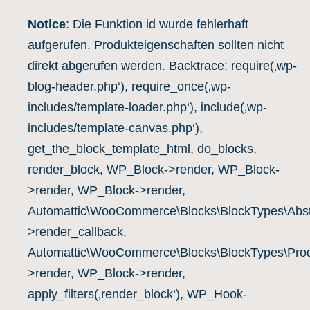
Notice
: Die Funktion id wurde fehlerhaft
aufgerufen. Produkteigenschaften sollten nicht
direkt abgerufen werden. Backtrace: require(‚wp-
blog-header.php‘), require_once(‚wp-
includes/template-loader.php‘), include(‚wp-
includes/template-canvas.php‘),
get_the_block_template_html, do_blocks,
render_block, WP_Block->render, WP_Block-
>render, WP_Block->render,
Automattic\WooCommerce\Blocks\BlockTypes\Abst
>render_callback,
Automattic\WooCommerce\Blocks\BlockTypes\Prod
>render, WP_Block->render,
apply_filters(‚render_block‘), WP_Hook-