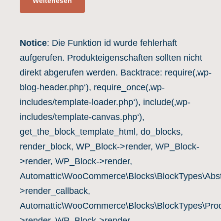
Weiterlesen
Notice
: Die Funktion id wurde fehlerhaft
aufgerufen. Produkteigenschaften sollten nicht
direkt abgerufen werden. Backtrace: require(‚wp-
blog-header.php‘), require_once(‚wp-
includes/template-loader.php‘), include(‚wp-
includes/template-canvas.php‘),
get_the_block_template_html, do_blocks,
render_block, WP_Block->render, WP_Block-
>render, WP_Block->render,
Automattic\WooCommerce\Blocks\BlockTypes\Abst
>render_callback,
Automattic\WooCommerce\Blocks\BlockTypes\Prod
>render, WP_Block->render,