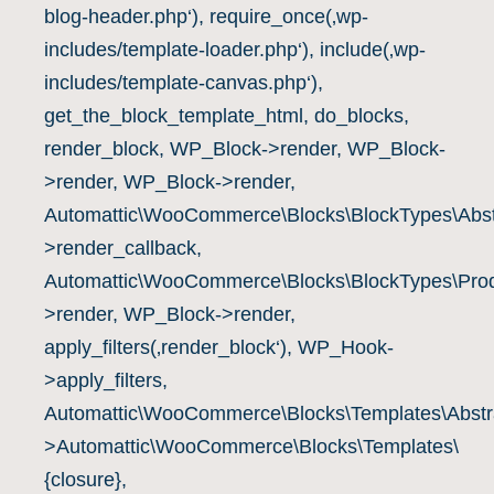
blog-header.php‘), require_once(‚wp-
includes/template-loader.php‘), include(‚wp-
includes/template-canvas.php‘),
get_the_block_template_html, do_blocks,
render_block, WP_Block->render, WP_Block-
>render, WP_Block->render,
Automattic\WooCommerce\Blocks\BlockTypes\Abst
>render_callback,
Automattic\WooCommerce\Blocks\BlockTypes\Prod
>render, WP_Block->render,
apply_filters(‚render_block‘), WP_Hook-
>apply_filters,
Automattic\WooCommerce\Blocks\Templates\Abstra
>Automattic\WooCommerce\Blocks\Templates\
{closure},