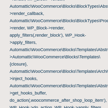
Automattic\WooCommerce\Blocks\BlockTypes\Abst
>render_callback,
Automattic\WooCommerce\Blocks\BlockTypes\Prod
>render, WP_Block->render,
apply_filters(‚render_block‘), WP_Hook-
>apply_filters,
Automattic\WooCommerce\Blocks\Templates\Abstra
>Automattic\WooCommerce\Blocks\Templates\
{closure},
Automattic\WooCommerce\Blocks\Templates\Archiv
>inject_hooks,
Automattic\WooCommerce\Blocks\Templates\Abstra
>get_hooks_buffer,
do_action(‚woocommerce_after_shop_loop_item‘),
WP_Hook->do_action, WP_Hook->apply_filters,