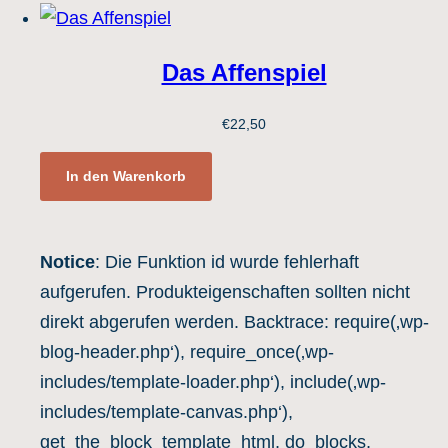
Wettspiele
(1)
Erwachsenenspiele
(11)
Das Affenspiel
Familienspiele
(45)
Traditionelle Brettspiele
(7)
€
22,50
Kinderspiele
(20)
In den Warenkorb
Brettspiel-Klassiker
(19)
Belagerungsspiele
(1)
Gänsespiel Affenspiel
(1)
Notice
: Die Funktion id wurde fehlerhaft
Schlangen und Leitern / Leiterspiel
(1)
aufgerufen. Produkteigenschaften sollten nicht
Backgammon
(1)
direkt abgerufen werden. Backtrace: require(‚wp-
Mühle Spiel
(5)
blog-header.php‘), require_once(‚wp-
Pachisi / Ludo / Ärger-Spiele
(2)
includes/template-loader.php‘), include(‚wp-
Lernspiele
(8)
includes/template-canvas.php‘),
Partyspiele
(5)
get_the_block_template_html, do_blocks,