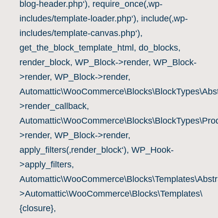
blog-header.php‘), require_once(‚wp-
includes/template-loader.php‘), include(‚wp-
includes/template-canvas.php‘),
get_the_block_template_html, do_blocks,
render_block, WP_Block->render, WP_Block-
>render, WP_Block->render,
Automattic\WooCommerce\Blocks\BlockTypes\Abst
>render_callback,
Automattic\WooCommerce\Blocks\BlockTypes\Prod
>render, WP_Block->render,
apply_filters(‚render_block‘), WP_Hook-
>apply_filters,
Automattic\WooCommerce\Blocks\Templates\Abstra
>Automattic\WooCommerce\Blocks\Templates\
{closure},