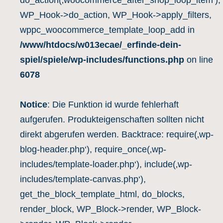
do_action(‚woocommerce_after_shop_loop_item‘),
WP_Hook->do_action, WP_Hook->apply_filters,
wppc_woocommerce_template_loop_add in
/www/htdocs/w013ecae/_erfinde-dein-
spiel/spiele/wp-includes/functions.php
on line
6078
Notice
: Die Funktion id wurde fehlerhaft
aufgerufen. Produkteigenschaften sollten nicht
direkt abgerufen werden. Backtrace: require(‚wp-
blog-header.php‘), require_once(‚wp-
includes/template-loader.php‘), include(‚wp-
includes/template-canvas.php‘),
get_the_block_template_html, do_blocks,
render_block, WP_Block->render, WP_Block-