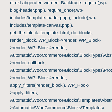
direkt abgerufen werden. Backtrace: require(‚wp-
blog-header.php‘), require_once(‚wp-
includes/template-loader.php‘), include(‚wp-
includes/template-canvas.php‘),
get_the_block_template_html, do_blocks,
render_block, WP_Block->render, WP_Block-
>render, WP_Block->render,
Automattic\WooCommerce\Blocks\BlockTypes\Abst
>render_callback,
Automattic\WooCommerce\Blocks\BlockTypes\Prod
>render, WP_Block->render,
apply_filters(‚render_block‘), WP_Hook-
>apply_filters,
Automattic\WooCommerce\Blocks\Templates\Abstra
>Automattic\WooCommerce\Blocks\Templates\