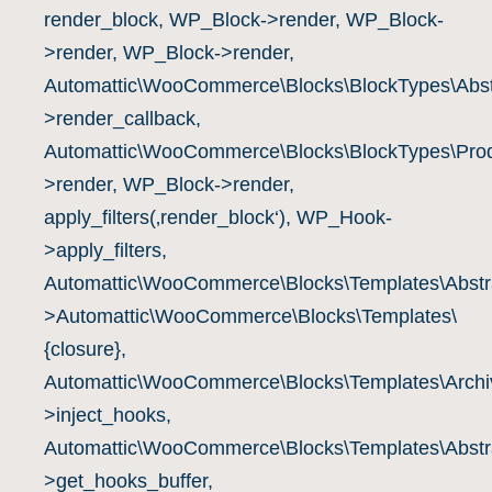
render_block, WP_Block->render, WP_Block-
>render, WP_Block->render,
Automattic\WooCommerce\Blocks\BlockTypes\Abst
>render_callback,
Automattic\WooCommerce\Blocks\BlockTypes\Prod
>render, WP_Block->render,
apply_filters(‚render_block‘), WP_Hook-
>apply_filters,
Automattic\WooCommerce\Blocks\Templates\Abstra
>Automattic\WooCommerce\Blocks\Templates\
{closure},
Automattic\WooCommerce\Blocks\Templates\Archiv
>inject_hooks,
Automattic\WooCommerce\Blocks\Templates\Abstra
>get_hooks_buffer,