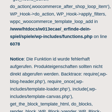
do_action(‚woocommerce_after_shop_loop_item‘),
WP_Hook->do_action, WP_Hook->apply_filters,
wppc_woocommerce_template_loop_add in
/www/htdocs/w013ecae/_erfinde-dein-
spiel/spiele/wp-includes/functions.php
on line
6078
Notice
: Die Funktion id wurde fehlerhaft
aufgerufen. Produkteigenschaften sollten nicht
direkt abgerufen werden. Backtrace: require(‚wp-
blog-header.php‘), require_once(‚wp-
includes/template-loader.php‘), include(‚wp-
includes/template-canvas.php‘),
get_the_block_template_html, do_blocks,
render_block, WP_Block->render, WP_Block-