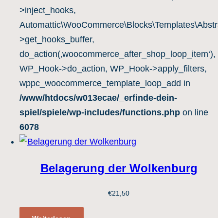
>inject_hooks,
Automattic\WooCommerce\Blocks\Templates\Abstra
>get_hooks_buffer,
do_action(‚woocommerce_after_shop_loop_item‘),
WP_Hook->do_action, WP_Hook->apply_filters,
wppc_woocommerce_template_loop_add in
/www/htdocs/w013ecae/_erfinde-dein-
spiel/spiele/wp-includes/functions.php
on line
6078
Belagerung der Wolkenburg
€
21,50