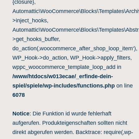
{closure},
Automattic\WooCommerce\Blocks\Templates\Archiv
>inject_hooks,
Automattic\WooCommerce\Blocks\Templates\Abstra
>get_hooks_buffer,
do_action(‚woocommerce_after_shop_loop_item‘),
WP_Hook->do_action, WP_Hook->apply_filters,
wppc_woocommerce_template_loop_add in
/www/htdocs/w013ecae/_erfinde-dein-
spiel/spiele/wp-includes/functions.php
on line
6078
Notice
: Die Funktion id wurde fehlerhaft
aufgerufen. Produkteigenschaften sollten nicht
direkt abgerufen werden. Backtrace: require(‚wp-