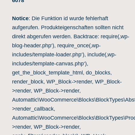
6078
Notice
: Die Funktion id wurde fehlerhaft
aufgerufen. Produkteigenschaften sollten nicht
direkt abgerufen werden. Backtrace: require(‚wp-
blog-header.php‘), require_once(‚wp-
includes/template-loader.php‘), include(‚wp-
includes/template-canvas.php‘),
get_the_block_template_html, do_blocks,
render_block, WP_Block->render, WP_Block-
>render, WP_Block->render,
Automattic\WooCommerce\Blocks\BlockTypes\Abst
>render_callback,
Automattic\WooCommerce\Blocks\BlockTypes\Prod
>render, WP_Block->render,