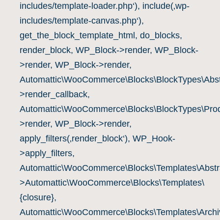
includes/template-loader.php‘), include(‚wp-
includes/template-canvas.php‘),
get_the_block_template_html, do_blocks,
render_block, WP_Block->render, WP_Block-
>render, WP_Block->render,
Automattic\WooCommerce\Blocks\BlockTypes\Abst
>render_callback,
Automattic\WooCommerce\Blocks\BlockTypes\Prod
>render, WP_Block->render,
apply_filters(‚render_block‘), WP_Hook-
>apply_filters,
Automattic\WooCommerce\Blocks\Templates\Abstra
>Automattic\WooCommerce\Blocks\Templates\
{closure},
Automattic\WooCommerce\Blocks\Templates\Archiv