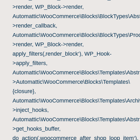
>render, WP_Block->render,
Automattic\WooCommerce\Blocks\BlockTypes\Abst
>render_callback,
Automattic\WooCommerce\Blocks\BlockTypes\Prod
>render, WP_Block->render,
apply_filters(‚render_block‘), WP_Hook-
>apply_filters,
Automattic\WooCommerce\Blocks\Templates\Abstra
>Automattic\WooCommerce\Blocks\Templates\
{closure},
Automattic\WooCommerce\Blocks\Templates\Archiv
>inject_hooks,
Automattic\WooCommerce\Blocks\Templates\Abstra
>get_hooks_buffer,
do_action(‚woocommerce_after_shop_loop_item‘),