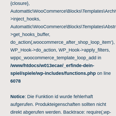
{closure},
Automattic\WooCommerce\Blocks\Templates\Archiv
>inject_hooks,
Automattic\WooCommerce\Blocks\Templates\Abstra
>get_hooks_buffer,
do_action(‚woocommerce_after_shop_loop_item‘),
WP_Hook->do_action, WP_Hook->apply_filters,
wppc_woocommerce_template_loop_add in
/www/htdocs/w013ecae/_erfinde-dein-
spiel/spiele/wp-includes/functions.php
on line
6078
Notice
: Die Funktion id wurde fehlerhaft
aufgerufen. Produkteigenschaften sollten nicht
direkt abgerufen werden. Backtrace: require(‚wp-