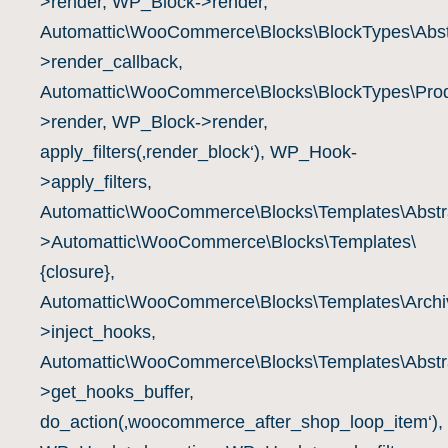
>render, WP_Block->render,
Automattic\WooCommerce\Blocks\BlockTypes\Abst
>render_callback,
Automattic\WooCommerce\Blocks\BlockTypes\Prod
>render, WP_Block->render,
apply_filters(‚render_block‘), WP_Hook-
>apply_filters,
Automattic\WooCommerce\Blocks\Templates\Abstra
>Automattic\WooCommerce\Blocks\Templates\
{closure},
Automattic\WooCommerce\Blocks\Templates\Archiv
>inject_hooks,
Automattic\WooCommerce\Blocks\Templates\Abstra
>get_hooks_buffer,
do_action(‚woocommerce_after_shop_loop_item‘),