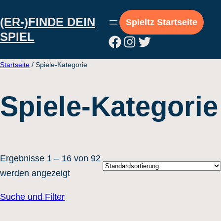
Direkt
(ER-)FINDE DEIN
zum
Spieltz Startseite
SPIEL
Inhalt
Facebook
Instagram
Twitter
wechseln
Startseite
/ Spiele-Kategorie
Spiele-Kategorie
Ergebnisse 1 – 16 von 92
werden angezeigt
Suche und Filter
Wettrennen / Rennspiele
(2)