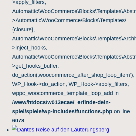
>apply_filters,
Automattic\WooCommerce\Blocks\Templates\Abstra
>Automattic\WooCommerce\Blocks\Templates\
{closure},
Automattic\WooCommerce\Blocks\Templates\Archiv
>inject_hooks,
Automattic\WooCommerce\Blocks\Templates\Abstra
>get_hooks_buffer,
do_action(‚woocommerce_after_shop_loop_item‘),
WP_Hook->do_action, WP_Hook->apply_filters,
wppc_woocommerce_template_loop_add in
/www/htdocs/w013ecae/_erfinde-dein-
spiel/spiele/wp-includes/functions.php
on line
6078