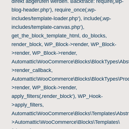
direkt abgerufen werden. Backtrace: require(‚wp-
blog-header.php‘), require_once(‚wp-
includes/template-loader.php‘), include(‚wp-
includes/template-canvas.php‘),
get_the_block_template_html, do_blocks,
render_block, WP_Block->render, WP_Block-
>render, WP_Block->render,
Automattic\WooCommerce\Blocks\BlockTypes\Abst
>render_callback,
Automattic\WooCommerce\Blocks\BlockTypes\Prod
>render, WP_Block->render,
apply_filters(‚render_block‘), WP_Hook-
>apply_filters,
Automattic\WooCommerce\Blocks\Templates\Abstra
>Automattic\WooCommerce\Blocks\Templates\