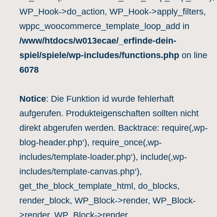
WP_Hook->do_action, WP_Hook->apply_filters,
wppc_woocommerce_template_loop_add in
/www/htdocs/w013ecae/_erfinde-dein-
spiel/spiele/wp-includes/functions.php
on line
6078
Notice
: Die Funktion id wurde fehlerhaft
aufgerufen. Produkteigenschaften sollten nicht
direkt abgerufen werden. Backtrace: require(‚wp-
blog-header.php‘), require_once(‚wp-
includes/template-loader.php‘), include(‚wp-
includes/template-canvas.php‘),
get_the_block_template_html, do_blocks,
render_block, WP_Block->render, WP_Block-
>render, WP_Block->render,