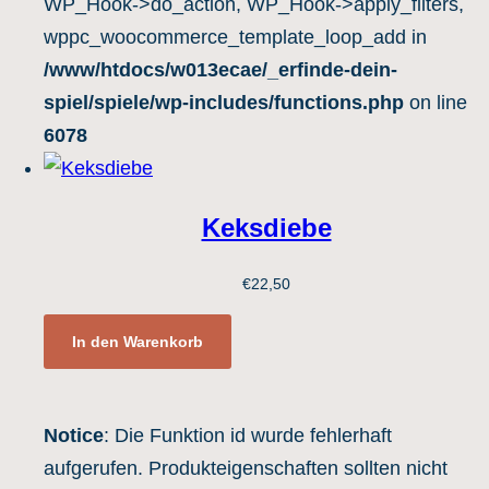
WP_Hook->do_action, WP_Hook->apply_filters,
wppc_woocommerce_template_loop_add in
/www/htdocs/w013ecae/_erfinde-dein-
spiel/spiele/wp-includes/functions.php
on line
6078
Keksdiebe
€
22,50
In den Warenkorb
Notice
: Die Funktion id wurde fehlerhaft
aufgerufen. Produkteigenschaften sollten nicht