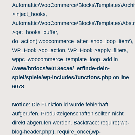
Automattic\WooCommerce\Blocks\Templates\Archiv
>inject_hooks,
Automattic\WooCommerce\Blocks\Templates\Abstra
>get_hooks_buffer,
do_action(‚woocommerce_after_shop_loop_item‘),
WP_Hook->do_action, WP_Hook->apply_filters,
wppc_woocommerce_template_loop_add in
/www/htdocs/w013ecae/_erfinde-dein-
spiel/spiele/wp-includes/functions.php
on line
6078
Notice
: Die Funktion id wurde fehlerhaft
aufgerufen. Produkteigenschaften sollten nicht
direkt abgerufen werden. Backtrace: require(‚wp-
blog-header.php‘), require_once(‚wp-