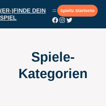
(ER-)FINDE DEIN
Spieltz Startseite
SPIEL
Facebook
Instagram
Twitter
Spiele-
Kategorien