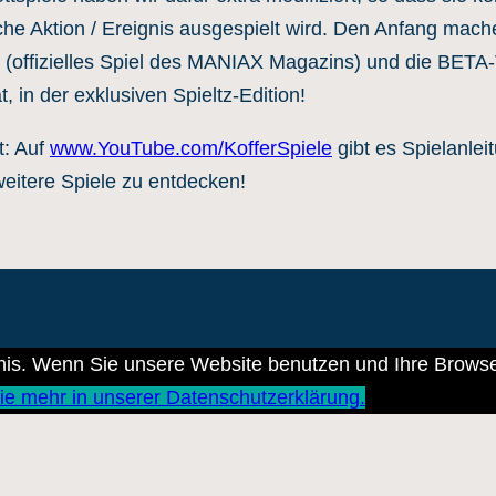
e Aktion / Ereignis ausgespielt wird. Den Anfang mach
(offizielles Spiel des MANIAX Magazins) und die BETA
 in der exklusiven Spieltz-Edition!
t: Auf
www.YouTube.com/KofferSpiele
gibt es Spielanlei
eitere Spiele zu entdecken!
nis. Wenn Sie unsere Website benutzen und Ihre Browse
ie mehr in unserer Datenschutzerklärung.