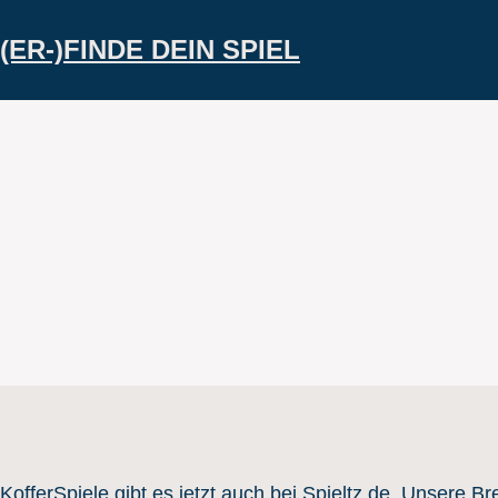
(ER-)FINDE DEIN SPIEL
KofferSpiele gibt es jetzt auch bei Spieltz.de. Unsere B