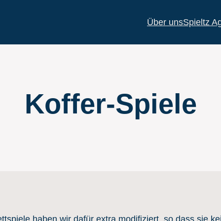
Über uns
Spieltz A
Koffer-Spiele
rettspiele haben wir dafür extra modifiziert, so dass sie