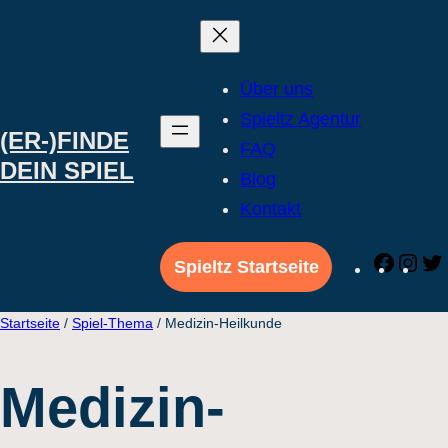
Direkt
zum
Inhalt
Über uns
wechseln
Spieltz Agentur
(ER-)FINDE
FAQ
DEIN SPIEL
Blog
Kontakt
Faceb
Ins
Spieltz Startseite
Startseite
/
Spiel-Thema
/ Medizin-Heilkunde
Medizin-