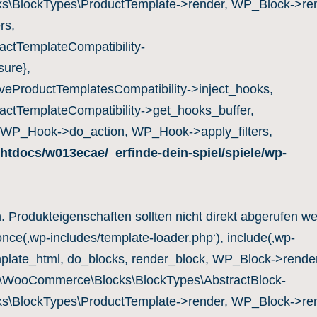
s\BlockTypes\ProductTemplate->render, WP_Block->ren
rs,
ctTemplateCompatibility-
ure},
eProductTemplatesCompatibility->inject_hooks,
ctTemplateCompatibility->get_hooks_buffer,
 WP_Hook->do_action, WP_Hook->apply_filters,
htdocs/w013ecae/_erfinde-dein-spiel/spiele/wp-
n. Produkteigenschaften sollten nicht direkt abgerufen w
once(‚wp-includes/template-loader.php‘), include(‚wp-
mplate_html, do_blocks, render_block, WP_Block->render
c\WooCommerce\Blocks\BlockTypes\AbstractBlock-
s\BlockTypes\ProductTemplate->render, WP_Block->ren