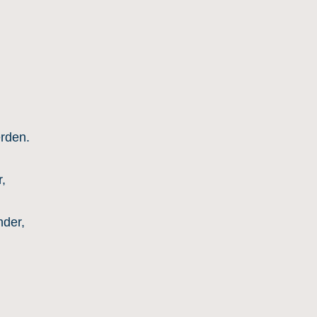
erden.
,
der,