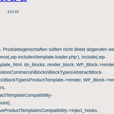
€
19,50
n. Produkteigenschaften sollten nicht direkt abgerufen w
once(‚wp-includes/template-loader.php‘), include(‚wp-
mplate_html, do_blocks, render_block, WP_Block->render
c\WooCommerce\Blocks\BlockTypes\AbstractBlock-
s\BlockTypes\ProductTemplate->render, WP_Block->ren
rs,
ctTemplateCompatibility-
ure},
eProductTemplatesCompatibility->inject_hooks,