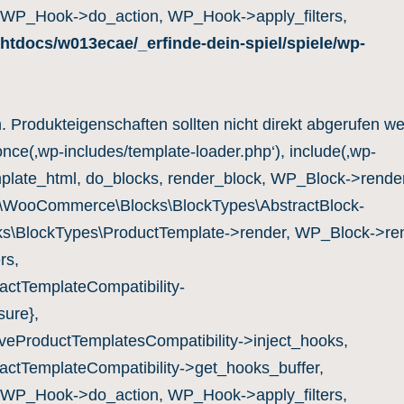
 WP_Hook->do_action, WP_Hook->apply_filters,
htdocs/w013ecae/_erfinde-dein-spiel/spiele/wp-
n. Produkteigenschaften sollten nicht direkt abgerufen w
once(‚wp-includes/template-loader.php‘), include(‚wp-
mplate_html, do_blocks, render_block, WP_Block->render
c\WooCommerce\Blocks\BlockTypes\AbstractBlock-
s\BlockTypes\ProductTemplate->render, WP_Block->ren
rs,
ctTemplateCompatibility-
ure},
eProductTemplatesCompatibility->inject_hooks,
ctTemplateCompatibility->get_hooks_buffer,
 WP_Hook->do_action, WP_Hook->apply_filters,