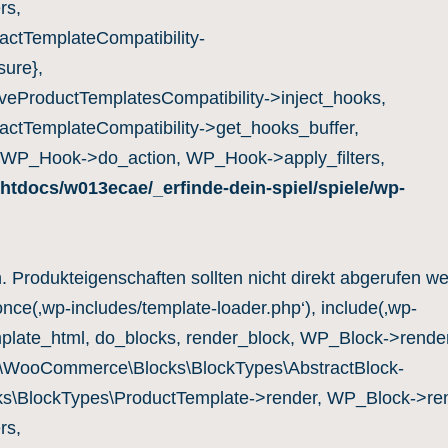
rs,
ctTemplateCompatibility-
ure},
eProductTemplatesCompatibility->inject_hooks,
ctTemplateCompatibility->get_hooks_buffer,
 WP_Hook->do_action, WP_Hook->apply_filters,
htdocs/w013ecae/_erfinde-dein-spiel/spiele/wp-
n. Produkteigenschaften sollten nicht direkt abgerufen w
once(‚wp-includes/template-loader.php‘), include(‚wp-
mplate_html, do_blocks, render_block, WP_Block->render
c\WooCommerce\Blocks\BlockTypes\AbstractBlock-
s\BlockTypes\ProductTemplate->render, WP_Block->ren
rs,