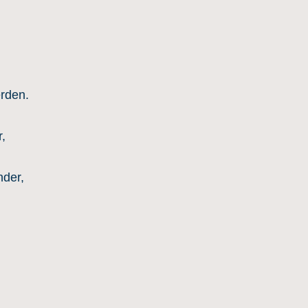
erden.
,
der,