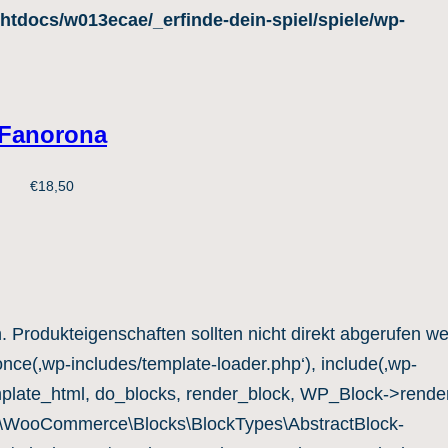
htdocs/w013ecae/_erfinde-dein-spiel/spiele/wp-
Fanorona
€
18,50
n. Produkteigenschaften sollten nicht direkt abgerufen w
once(‚wp-includes/template-loader.php‘), include(‚wp-
mplate_html, do_blocks, render_block, WP_Block->render
c\WooCommerce\Blocks\BlockTypes\AbstractBlock-