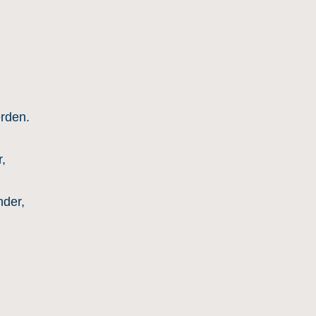
erden.
,
der,