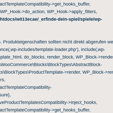
ctTemplateCompatibility->get_hooks_buffer,
 WP_Hook->do_action, WP_Hook->apply_filters,
htdocs/w013ecae/_erfinde-dein-spiel/spiele/wp-
n. Produkteigenschaften sollten nicht direkt abgerufen w
once(‚wp-includes/template-loader.php‘), include(‚wp-
mplate_html, do_blocks, render_block, WP_Block->render
c\WooCommerce\Blocks\BlockTypes\AbstractBlock-
s\BlockTypes\ProductTemplate->render, WP_Block->ren
rs,
ctTemplateCompatibility-
ure},
eProductTemplatesCompatibility->inject_hooks,
ctTemplateCompatibility->get_hooks_buffer,