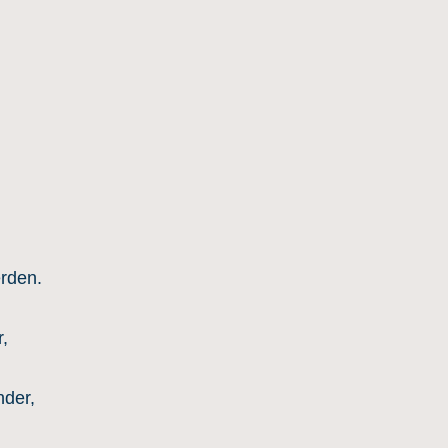
erden.
,
der,