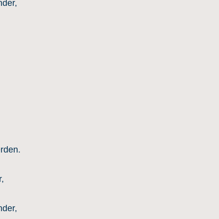
der,
erden.
,
der,