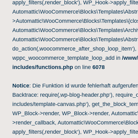
apply_filters(‚render_block‘), WP_Hook->apply_filte
Automattic\WooCommerce\Blocks\Templates\Abstra
>Automattic\WooCommerce\Blocks\Templates\{clos
Automattic\WooCommerce\Blocks\Templates\Archiv
Automattic\WooCommerce\Blocks\Templates\Abstra
do_action(‚woocommerce_after_shop_loop_item‘),
wppc_woocommerce_template_loop_add in
/www/
includes/functions.php
on line
6078
Notice
: Die Funktion id wurde fehlerhaft aufgerufe
Backtrace: require(‚wp-blog-header.php‘), require_
includes/template-canvas.php‘), get_the_block_te
WP_Block->render, WP_Block->render, Automatti
>render_callback, Automattic\WooCommerce\Block
apply_filters(‚render_block‘), WP_Hook->apply_filte