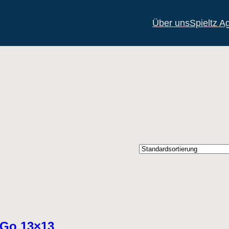
Über uns
Spieltz A
Go 13×13