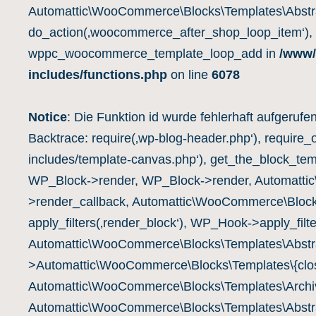
Automattic\WooCommerce\Blocks\Templates\Abstra
do_action(‚woocommerce_after_shop_loop_item‘),
wppc_woocommerce_template_loop_add in
/www/
includes/functions.php
on line
6078
Notice
: Die Funktion id wurde fehlerhaft aufgerufe
Backtrace: require(‚wp-blog-header.php‘), require_
includes/template-canvas.php‘), get_the_block_te
WP_Block->render, WP_Block->render, Automatti
>render_callback, Automattic\WooCommerce\Block
apply_filters(‚render_block‘), WP_Hook->apply_filte
Automattic\WooCommerce\Blocks\Templates\Abstra
>Automattic\WooCommerce\Blocks\Templates\{clos
Automattic\WooCommerce\Blocks\Templates\Archiv
Automattic\WooCommerce\Blocks\Templates\Abstra