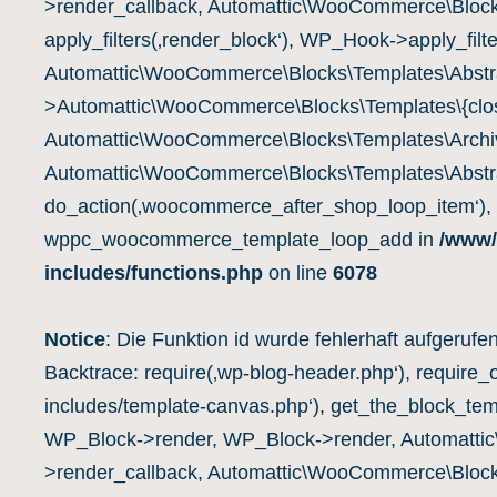
>render_callback, Automattic\WooCommerce\Block
apply_filters(‚render_block‘), WP_Hook->apply_filte
Automattic\WooCommerce\Blocks\Templates\Abstra
>Automattic\WooCommerce\Blocks\Templates\{clos
Automattic\WooCommerce\Blocks\Templates\Archiv
Automattic\WooCommerce\Blocks\Templates\Abstra
do_action(‚woocommerce_after_shop_loop_item‘),
wppc_woocommerce_template_loop_add in
/www/
includes/functions.php
on line
6078
Notice
: Die Funktion id wurde fehlerhaft aufgerufe
Backtrace: require(‚wp-blog-header.php‘), require_
includes/template-canvas.php‘), get_the_block_te
WP_Block->render, WP_Block->render, Automatti
>render_callback, Automattic\WooCommerce\Block