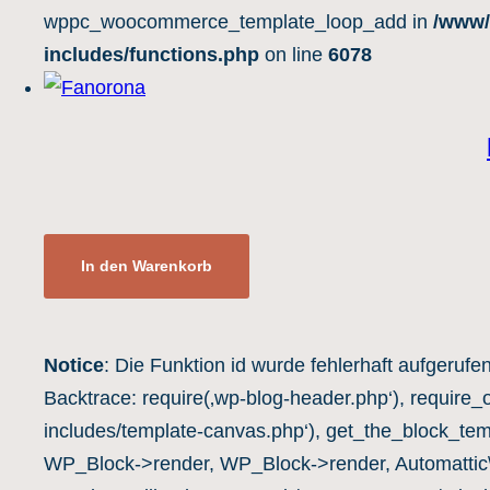
wppc_woocommerce_template_loop_add in
/www/
includes/functions.php
on line
6078
In den Warenkorb
Notice
: Die Funktion id wurde fehlerhaft aufgerufe
Backtrace: require(‚wp-blog-header.php‘), require_
includes/template-canvas.php‘), get_the_block_te
WP_Block->render, WP_Block->render, Automatti