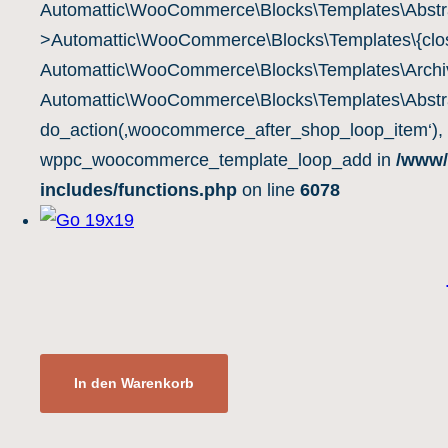
Automattic\WooCommerce\Blocks\Templates\Abstra
>Automattic\WooCommerce\Blocks\Templates\{clos
Automattic\WooCommerce\Blocks\Templates\Archiv
Automattic\WooCommerce\Blocks\Templates\Abstra
do_action(‚woocommerce_after_shop_loop_item‘),
wppc_woocommerce_template_loop_add in
/www/
includes/functions.php
on line
6078
In den Warenkorb