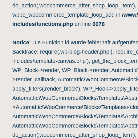
do_action(‚woocommerce_after_shop_loop_item‘),
wppc_woocommerce_template_loop_add in
/www/
includes/functions.php
on line
6078
Notice
: Die Funktion id wurde fehlerhaft aufgerufe
Backtrace: require(‚wp-blog-header.php‘), require_
includes/template-canvas.php‘), get_the_block_te
WP_Block->render, WP_Block->render, Automatti
>render_callback, Automattic\WooCommerce\Block
apply_filters(‚render_block‘), WP_Hook->apply_filte
Automattic\WooCommerce\Blocks\Templates\Abstra
>Automattic\WooCommerce\Blocks\Templates\{clos
Automattic\WooCommerce\Blocks\Templates\Archiv
Automattic\WooCommerce\Blocks\Templates\Abstra
do_action(‚woocommerce_after_shop_loop_item‘),