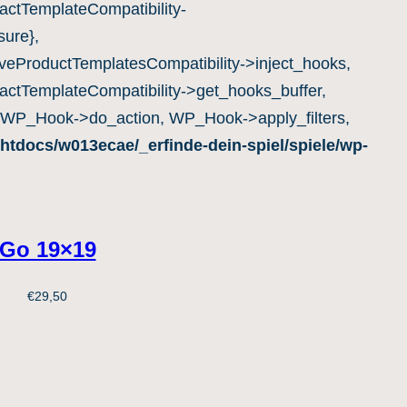
ctTemplateCompatibility-
ure},
eProductTemplatesCompatibility->inject_hooks,
ctTemplateCompatibility->get_hooks_buffer,
 WP_Hook->do_action, WP_Hook->apply_filters,
htdocs/w013ecae/_erfinde-dein-spiel/spiele/wp-
Go 19×19
€
29,50