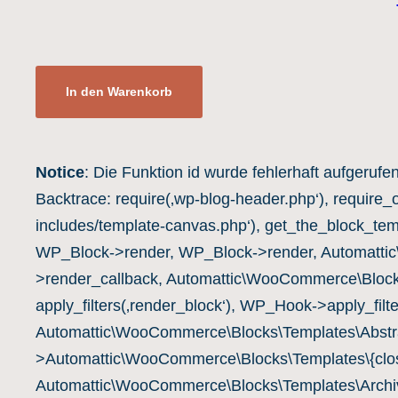
In den Warenkorb
Notice
: Die Funktion id wurde fehlerhaft aufgerufe
Backtrace: require(‚wp-blog-header.php‘), require_
includes/template-canvas.php‘), get_the_block_te
WP_Block->render, WP_Block->render, Automatti
>render_callback, Automattic\WooCommerce\Block
apply_filters(‚render_block‘), WP_Hook->apply_filte
Automattic\WooCommerce\Blocks\Templates\Abstra
>Automattic\WooCommerce\Blocks\Templates\{clos
Automattic\WooCommerce\Blocks\Templates\Archiv