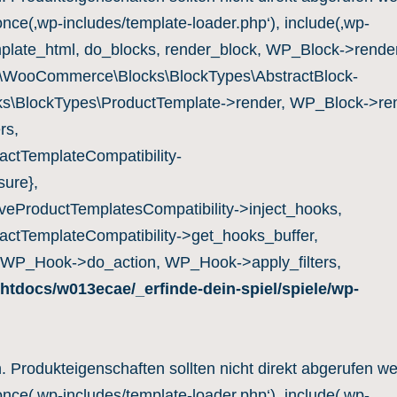
once(‚wp-includes/template-loader.php‘), include(‚wp-
mplate_html, do_blocks, render_block, WP_Block->render
c\WooCommerce\Blocks\BlockTypes\AbstractBlock-
s\BlockTypes\ProductTemplate->render, WP_Block->ren
rs,
ctTemplateCompatibility-
ure},
eProductTemplatesCompatibility->inject_hooks,
ctTemplateCompatibility->get_hooks_buffer,
 WP_Hook->do_action, WP_Hook->apply_filters,
htdocs/w013ecae/_erfinde-dein-spiel/spiele/wp-
n. Produkteigenschaften sollten nicht direkt abgerufen w
once(‚wp-includes/template-loader.php‘), include(‚wp-