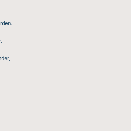
erden.
,
der,