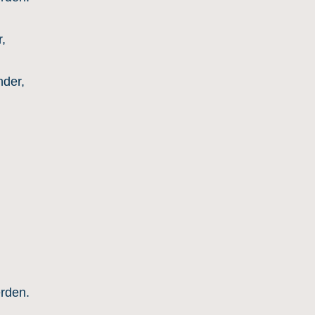
,
der,
erden.