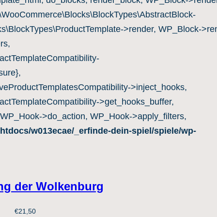
mplate_html, do_blocks, render_block, WP_Block->render
c\WooCommerce\Blocks\BlockTypes\AbstractBlock-
s\BlockTypes\ProductTemplate->render, WP_Block->ren
rs,
ctTemplateCompatibility-
ure},
eProductTemplatesCompatibility->inject_hooks,
ctTemplateCompatibility->get_hooks_buffer,
 WP_Hook->do_action, WP_Hook->apply_filters,
htdocs/w013ecae/_erfinde-dein-spiel/spiele/wp-
ng der Wolkenburg
€
21,50