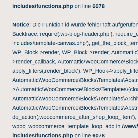
includes/functions.php
on line
6078
Notice
: Die Funktion id wurde fehlerhaft aufgerufe
Backtrace: require(‚wp-blog-header.php‘), require_
includes/template-canvas.php‘), get_the_block_te
WP_Block->render, WP_Block->render, Automatti
>render_callback, Automattic\WooCommerce\Block
apply_filters(‚render_block‘), WP_Hook->apply_filte
Automattic\WooCommerce\Blocks\Templates\Abstra
>Automattic\WooCommerce\Blocks\Templates\{clos
Automattic\WooCommerce\Blocks\Templates\Archiv
Automattic\WooCommerce\Blocks\Templates\Abstra
do_action(‚woocommerce_after_shop_loop_item‘),
wppc_woocommerce_template_loop_add in
/www/
includes/functions.php
on line
6078