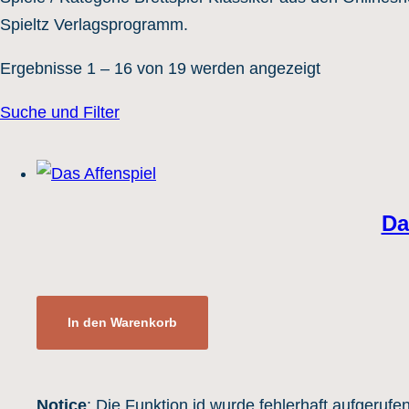
Spieltz Verlagsprogramm.
Ergebnisse 1 – 16 von 19 werden angezeigt
Suche und Filter
Belagerungsspiele
(1)
Gänsespiel Affenspiel
(1)
Schlangen und Leitern / Leiterspiel
(1)
Da
Backgammon
(1)
Mühle Spiel
(5)
Pachisi / Ludo / Ärger-Spiele
(2)
In den Warenkorb
Notice
: Die Funktion id wurde fehlerhaft aufgerufe