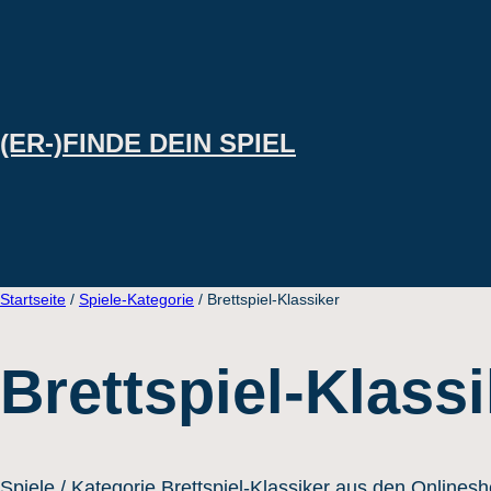
Direkt
zum
Inhalt
wechseln
(ER-)FINDE DEIN SPIEL
Startseite
/
Spiele-Kategorie
/ Brettspiel-Klassiker
Brettspiel-Klassi
Spiele / Kategorie Brettspiel-Klassiker aus den Online