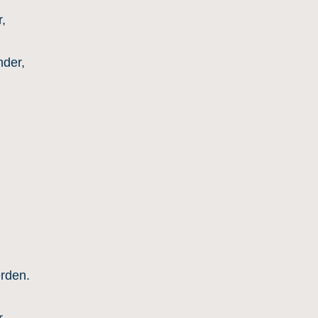
,
der,
erden.