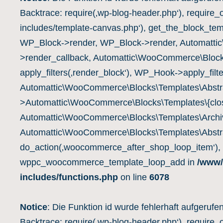
Backtrace: require(‚wp-blog-header.php‘), require_
includes/template-canvas.php‘), get_the_block_te
WP_Block->render, WP_Block->render, Automatti
>render_callback, Automattic\WooCommerce\Block
apply_filters(‚render_block‘), WP_Hook->apply_filte
Automattic\WooCommerce\Blocks\Templates\Abstra
>Automattic\WooCommerce\Blocks\Templates\{clos
Automattic\WooCommerce\Blocks\Templates\Archiv
Automattic\WooCommerce\Blocks\Templates\Abstra
do_action(‚woocommerce_after_shop_loop_item‘),
wppc_woocommerce_template_loop_add in
/www/
includes/functions.php
on line
6078
Notice
: Die Funktion id wurde fehlerhaft aufgerufe
Backtrace: require(‚wp-blog-header.php‘), require_