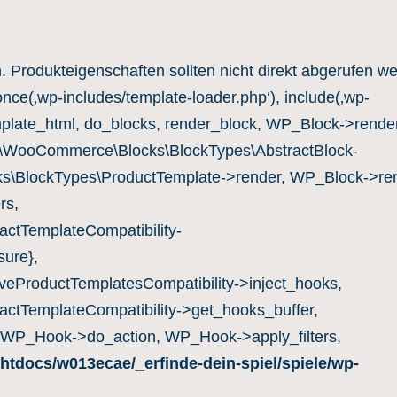
n. Produkteigenschaften sollten nicht direkt abgerufen w
once(‚wp-includes/template-loader.php‘), include(‚wp-
mplate_html, do_blocks, render_block, WP_Block->render
c\WooCommerce\Blocks\BlockTypes\AbstractBlock-
s\BlockTypes\ProductTemplate->render, WP_Block->ren
rs,
ctTemplateCompatibility-
ure},
eProductTemplatesCompatibility->inject_hooks,
ctTemplateCompatibility->get_hooks_buffer,
 WP_Hook->do_action, WP_Hook->apply_filters,
htdocs/w013ecae/_erfinde-dein-spiel/spiele/wp-