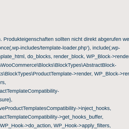
n. Produkteigenschaften sollten nicht direkt abgerufen w
once(‚wp-includes/template-loader.php‘), include(‚wp-
mplate_html, do_blocks, render_block, WP_Block->render
c\WooCommerce\Blocks\BlockTypes\AbstractBlock-
s\BlockTypes\ProductTemplate->render, WP_Block->ren
rs,
ctTemplateCompatibility-
ure},
eProductTemplatesCompatibility->inject_hooks,
ctTemplateCompatibility->get_hooks_buffer,
 WP_Hook->do_action, WP_Hook->apply_filters,