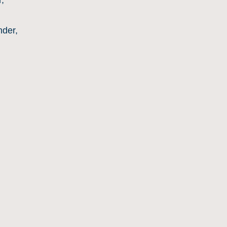
,
der,