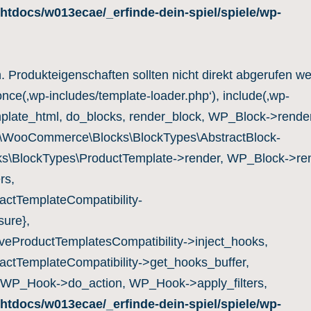
htdocs/w013ecae/_erfinde-dein-spiel/spiele/wp-
n. Produkteigenschaften sollten nicht direkt abgerufen w
once(‚wp-includes/template-loader.php‘), include(‚wp-
mplate_html, do_blocks, render_block, WP_Block->render
c\WooCommerce\Blocks\BlockTypes\AbstractBlock-
s\BlockTypes\ProductTemplate->render, WP_Block->ren
rs,
ctTemplateCompatibility-
ure},
eProductTemplatesCompatibility->inject_hooks,
ctTemplateCompatibility->get_hooks_buffer,
 WP_Hook->do_action, WP_Hook->apply_filters,
htdocs/w013ecae/_erfinde-dein-spiel/spiele/wp-