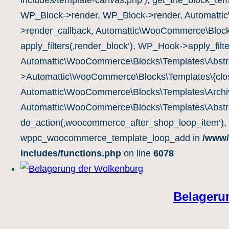
includes/template-canvas.php‘), get_the_block_te
WP_Block->render, WP_Block->render, Automatti
>render_callback, Automattic\WooCommerce\Block
apply_filters(‚render_block‘), WP_Hook->apply_filte
Automattic\WooCommerce\Blocks\Templates\Abstra
>Automattic\WooCommerce\Blocks\Templates\{clos
Automattic\WooCommerce\Blocks\Templates\Archiv
Automattic\WooCommerce\Blocks\Templates\Abstra
do_action(‚woocommerce_after_shop_loop_item‘),
wppc_woocommerce_template_loop_add in
/www/
includes/functions.php
on line
6078
Belageru