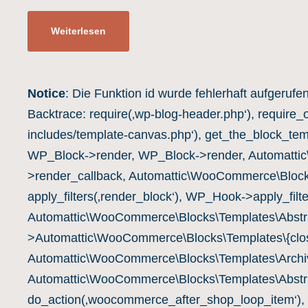
Weiterlesen
Notice
: Die Funktion id wurde fehlerhaft aufgerufe
Backtrace: require(‚wp-blog-header.php‘), require_
includes/template-canvas.php‘), get_the_block_te
WP_Block->render, WP_Block->render, Automatti
>render_callback, Automattic\WooCommerce\Block
apply_filters(‚render_block‘), WP_Hook->apply_filte
Automattic\WooCommerce\Blocks\Templates\Abstra
>Automattic\WooCommerce\Blocks\Templates\{clos
Automattic\WooCommerce\Blocks\Templates\Archiv
Automattic\WooCommerce\Blocks\Templates\Abstra
do_action(‚woocommerce_after_shop_loop_item‘),