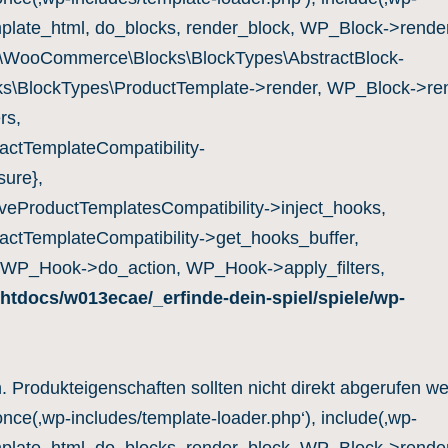
mplate_html, do_blocks, render_block, WP_Block->render
c\WooCommerce\Blocks\BlockTypes\AbstractBlock-
s\BlockTypes\ProductTemplate->render, WP_Block->ren
rs,
ctTemplateCompatibility-
ure},
eProductTemplatesCompatibility->inject_hooks,
ctTemplateCompatibility->get_hooks_buffer,
 WP_Hook->do_action, WP_Hook->apply_filters,
htdocs/w013ecae/_erfinde-dein-spiel/spiele/wp-
n. Produkteigenschaften sollten nicht direkt abgerufen w
once(‚wp-includes/template-loader.php‘), include(‚wp-