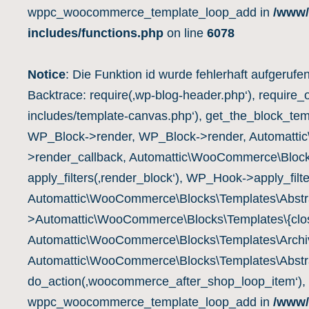
wppc_woocommerce_template_loop_add in
/www/
includes/functions.php
on line
6078
Notice
: Die Funktion id wurde fehlerhaft aufgerufe
Backtrace: require(‚wp-blog-header.php‘), require_
includes/template-canvas.php‘), get_the_block_te
WP_Block->render, WP_Block->render, Automatti
>render_callback, Automattic\WooCommerce\Block
apply_filters(‚render_block‘), WP_Hook->apply_filte
Automattic\WooCommerce\Blocks\Templates\Abstra
>Automattic\WooCommerce\Blocks\Templates\{clos
Automattic\WooCommerce\Blocks\Templates\Archiv
Automattic\WooCommerce\Blocks\Templates\Abstra
do_action(‚woocommerce_after_shop_loop_item‘),
wppc_woocommerce_template_loop_add in
/www/