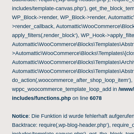
includes/template-canvas.php‘), get_the_block_te
WP_Block->render, WP_Block->render, Automatti
>render_callback, Automattic\WooCommerce\Block
apply_filters(‚render_block‘), WP_Hook->apply_filte
Automattic\WooCommerce\Blocks\Templates\Abstra
>Automattic\WooCommerce\Blocks\Templates\{clos
Automattic\WooCommerce\Blocks\Templates\Archiv
Automattic\WooCommerce\Blocks\Templates\Abstra
do_action(‚woocommerce_after_shop_loop_item‘),
wppc_woocommerce_template_loop_add in
/www/
includes/functions.php
on line
6078
Notice
: Die Funktion id wurde fehlerhaft aufgerufe
Backtrace: require(‚wp-blog-header.php‘), require_