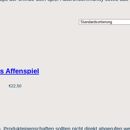
s Affenspiel
€
22,50
n. Produkteigenschaften sollten nicht direkt abgerufen w