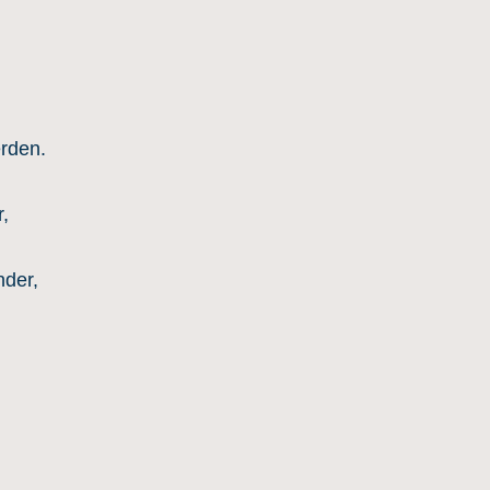
erden.
,
der,