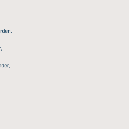
erden.
,
der,