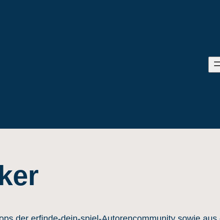
ker
shops der erfinde-dein-spiel-Autorencommunity sowie au